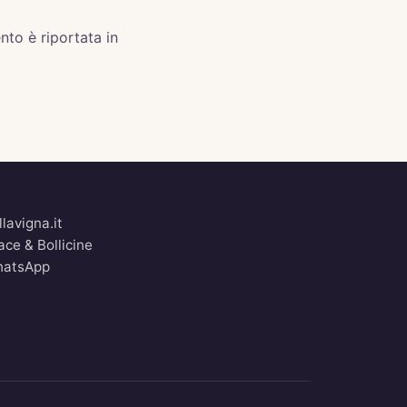
nto è riportata in
llavigna.it
ace & Bollicine
atsApp