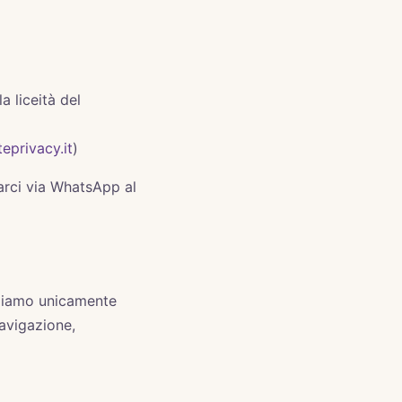
 liceità del
eprivacy.it
)
arci via WhatsApp al
izziamo unicamente
navigazione,