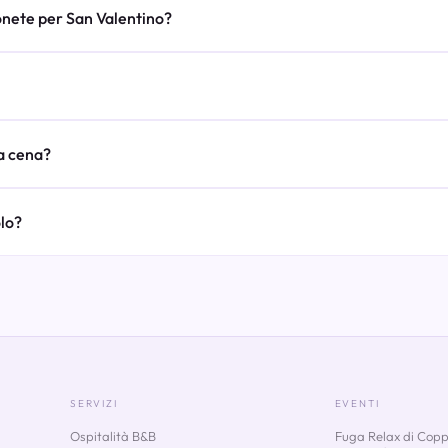
onete per San Valentino?
la cena?
olo?
SERVIZI
EVENTI
Ospitalità B&B
Fuga Relax di Copp