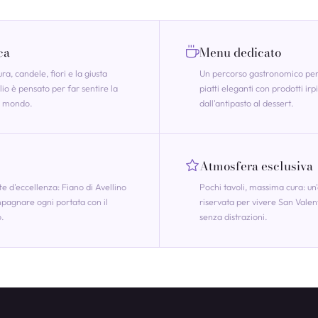
ca
Menu dedicato
ura, candele, fiori e la giusta
Un percorso gastronomico pens
lio è pensato per far sentire la
piatti eleganti con prodotti irpi
el mondo.
dall'antipasto al dessert.
Atmosfera esclusiva
te d'eccellenza: Fiano di Avellino
Pochi tavoli, massima cura: un
pagnare ogni portata con il
riservata per vivere San Vale
o.
senza distrazioni.