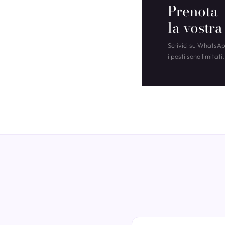
Prenota
la vostr
Scrivici su WhatsA
i posti sono limitat