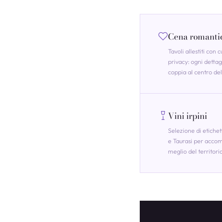
Cena romanti
Tavoli allestiti con c
privacy: ogni dettag
coppia al centro d
Vini irpini
Selezione di etichet
e Taurasi per accom
meglio del territori