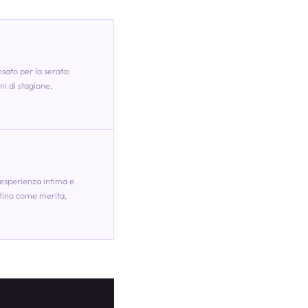
ato per la serata:
ni di stagione,
'esperienza intima e
ntino come merita,