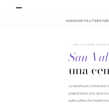
HOME
OSPITALITÀ
RISTO
BELLAVIGNA COUNTR
San Val
una cen
La serata più romantica d
prepariamo una cena a lum
sulle colline che trasfor