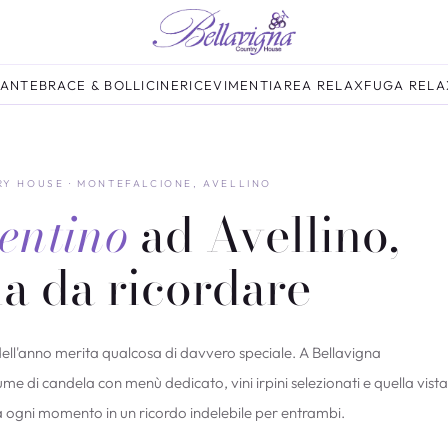
RANTE
BRACE & BOLLICINE
RICEVIMENTI
AREA RELAX
FUGA RELA
Y HOUSE · MONTEFALCIONE, AVELLINO
entino
ad Avellino,
a da ricordare
ell'anno merita qualcosa di davvero speciale. A Bellavigna
e di candela con menù dedicato, vini irpini selezionati e quella vista
ma ogni momento in un ricordo indelebile per entrambi.